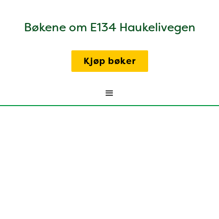
Bøkene om E134 Haukelivegen
Kjøp bøker